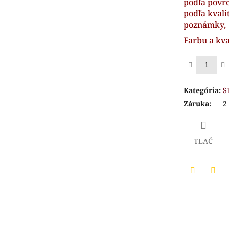
podľa povrc
podľa kvali
poznámky,
Farbu a kva
Kategória
:
S
Záruka
:
2
TLAČ
Twitter
Face