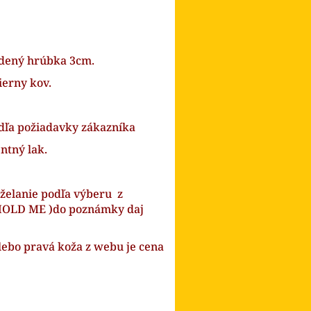
rdený hrúbka 3cm.
ierny kov.
ľa požiadavky zákazníka
ntný lak.
 želanie podľa výberu z
. HOLD ME )do poznámky daj
alebo pravá koža z webu je cena