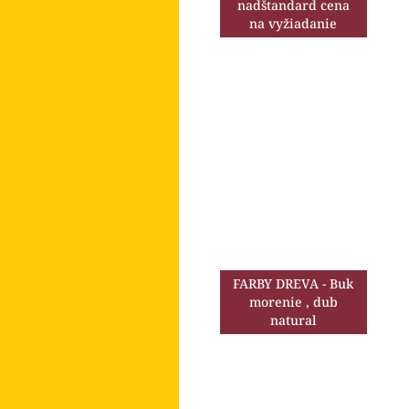
nadštandard cena
na vyžiadanie
FARBY DREVA - Buk
morenie , dub
natural