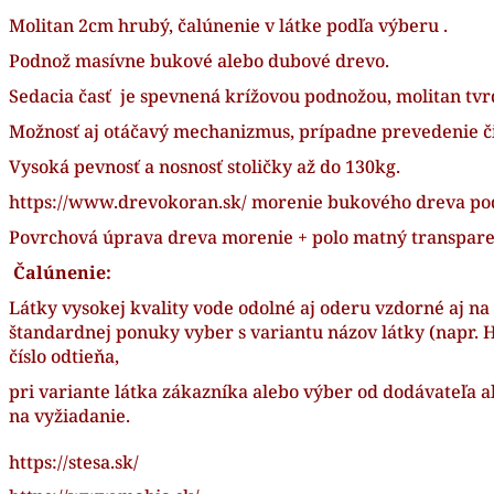
Molitan 2cm hrubý, čalúnenie v látke podľa výberu .
Podnož masívne bukové alebo dubové drevo.
Sedacia časť je spevnená krížovou podnožou, molitan tv
Možnosť aj otáčavý mechanizmus, prípadne prevedenie č
Vysoká pevnosť a nosnosť stoličky až do 130kg.
https://www.drevokoran.sk/
morenie bukového dreva pod
Povrchová úprava dreva morenie + polo matný transpare
Čalúnenie:
Látky vysokej kvality vode odolné aj oderu vzdorné aj na
štandardnej ponuky vyber s variantu názov látky (napr
číslo odtieňa,
pri variante látka zákazníka alebo výber od dodávateľa 
na vyžiadanie.
https://stesa.sk/