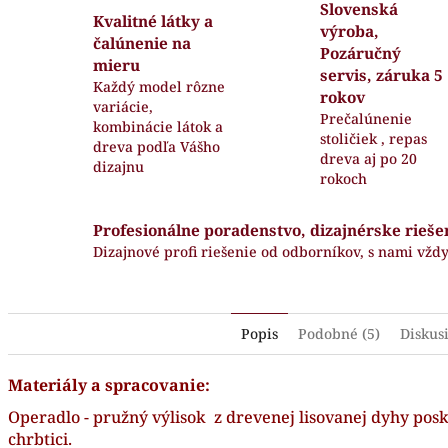
Slovenská
Kvalitné látky a
výroba,
čalúnenie na
Pozáručný
mieru
servis, záruka 5
Každý model rôzne
rokov
variácie,
Prečalúnenie
kombinácie látok a
stoličiek , repas
dreva podľa Vášho
dreva aj po 20
dizajnu
rokoch
Profesionálne poradenstvo, dizajnérske rieše
Dizajnové profi riešenie od odborníkov, s nami vždy
Popis
Podobné (5)
Diskus
Materiály a spracovanie:
Operadlo - pružný výlisok z drevenej lisovanej dyhy pos
chrbtici.