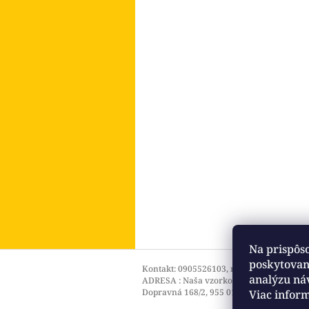
Na prispôs
Z
poskytovani
á
Kontakt: 0905526103, mail: info@stolick
analýzu ná
ADRESA : Naša vzorková predajňa aj s vý
p
Dopravná 168/2, 955 01 Topoľčany
Viac infor
ä