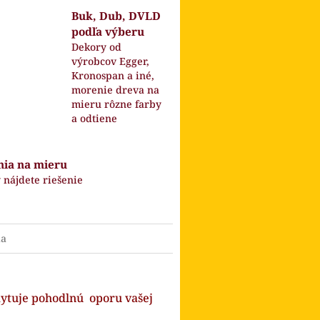
Buk, Dub, DVLD
podľa výberu
Dekory od
výrobcov Egger,
Kronospan a iné,
morenie dreva na
mieru rôzne farby
a odtiene
nia na mieru
 nájdete riešenie
ia
kytuje pohodlnú oporu vašej