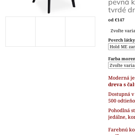
pevná k
tvrdé d
od
€147
Jednotková
Zvoľte vari
cena:
Povrch látk
Farba more
Moderná je
dreva s ča
Dostupná v
500 odtieňo
Pohodlná st
jedálne, ko
Farebnú kom