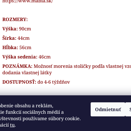
https://www.mabia.sk/
ROZMERY:
Výška:
90cm
Šírka:
44cm
Hĺbka:
56cm
Výška sedenia:
46cm
POZNÁMKA:
Možnosť morenia stoličky podľa vlastnej vz
dodania vlastnej látky
DOSTUPNOSŤ:
do 4-6 týždňov
obenie obsahu a reklám,
Odmietnuť
e funkcií sociálnych médií a
ydomov.sk
Otváracie hodiny sú : Pondelok až Piatok : od 8:30
Sme zákaz
vštevnosti používame súbory cookie.
robou :
do 16:30hod. Obedňajšia prestávka je od 12:00 do
objednávk
12:30 hod.
mácií
tu
.
https://maps.app.goo.gl/r51e2XrjQ9zLSsqc6