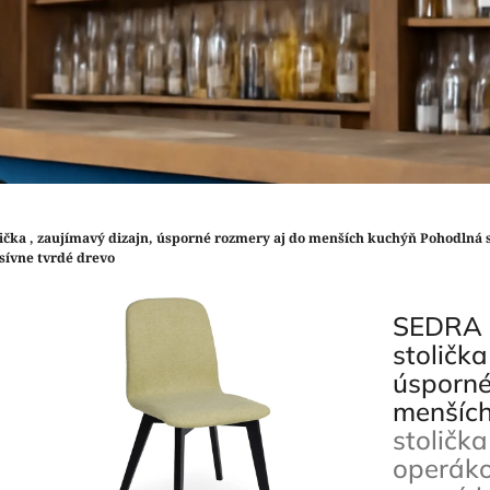
lička , zaujímavý dizajn, úsporné rozmery aj do menších kuchýň
Pohodlná 
sívne tvrdé drevo
SEDRA -
stolička
úsporné
menšíc
stoličk
operáko