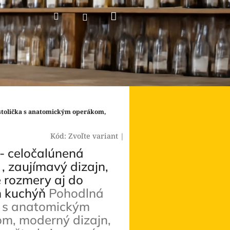
Nákupný
Hľadať
Prihlásenie
košík
stolička s anatomickým operákom,
Kód:
Zvoľte variant
|
 celočalúnená
 , zaujímavý dizajn,
 rozmery aj do
h kuchýň
Pohodlná
a s anatomickým
m, moderný dizajn,