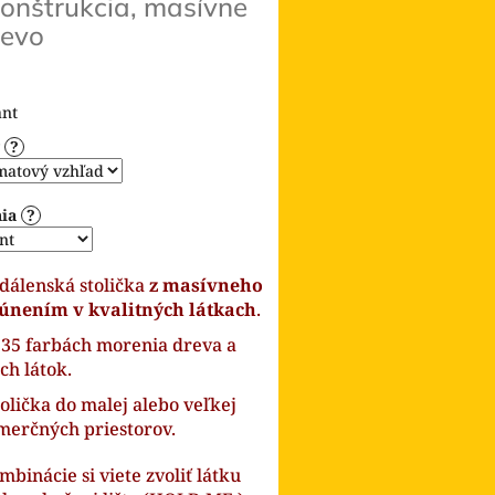
onštrukcia, masívne
revo
ant
y
?
nia
?
dálenská stolička
z masívneho
lúnením v kvalitných látkach
.
 35 farbách morenia dreva a
ch látok.
olička do malej alebo veľkej
merčných priestorov.
binácie si viete zvoliť látku