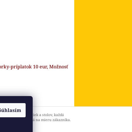
orky-príplatok 10 eur, Možnosť
Súhlasím
ková výroba stoličiek a stolov, každá
a je jedinečná , šitá na mieru zákazníka.