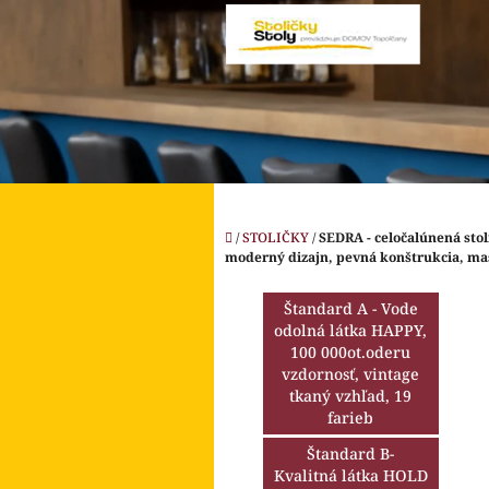
Prejsť
na
obsah
Domov
/
STOLIČKY
/
SEDRA - celočalúnená sto
moderný dizajn, pevná konštrukcia, ma
B
o
Štandard A - Vode
č
odolná látka HAPPY,
n
100 000ot.oderu
ý
vzdornosť, vintage
p
tkaný vzhľad, 19
farieb
a
n
Štandard B-
e
Kvalitná látka HOLD