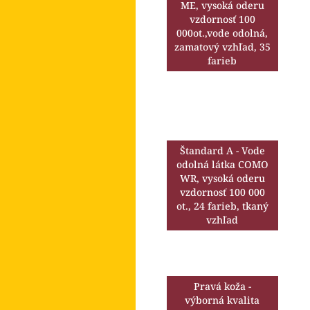
l
ME, vysoká oderu
vzdornosť 100
000ot.,vode odolná,
zamatový vzhľad, 35
farieb
Štandard A - Vode
odolná látka COMO
WR, vysoká oderu
vzdornosť 100 000
ot., 24 farieb, tkaný
vzhľad
Pravá koža -
výborná kvalita