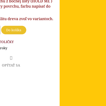
hu z bočnej lišty (HOLD ME )
ty povrchu, farbu napísať do
litu dreva zvoľ vo variantoch.
Do košíka
TOLIČKY
 roky
OPÝTAŤ SA
book