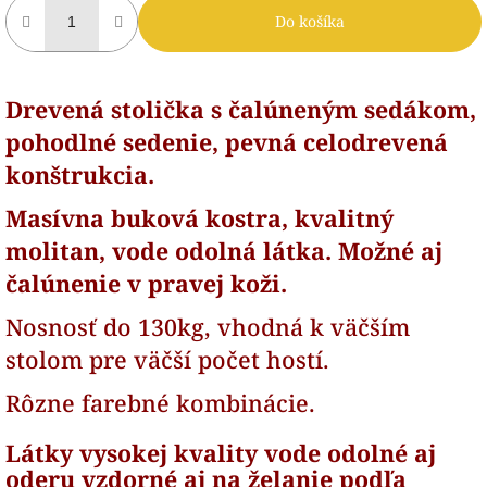
Do košíka
Drevená stolička s čalúneným sedákom,
pohodlné sedenie, pevná celodrevená
konštrukcia.
Masívna buková kostra, kvalitný
molitan, vode odolná látka. Možné aj
čalúnenie v pravej koži.
Nosnosť do 130kg, vhodná k väčším
stolom pre väčší počet hostí.
Rôzne farebné kombinácie.
Látky vysokej kvality vode odolné aj
oderu vzdorné aj na želanie podľa