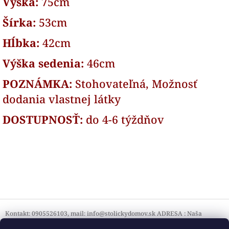
Výška:
75cm
Šírka:
53cm
Hĺbka:
42cm
Výška sedenia:
46cm
POZNÁMKA:
Stohovateľná, Možnosť
dodania vlastnej látky
DOSTUPNOSŤ:
do 4-6 týždňov
Z
á
Kontakt: 0905526103, mail: info@stolickydomov.sk ADRESA : Naša
vzorková predajňa aj s výrobou : Dopravná 168/2, 955 01 Topoľčany
p