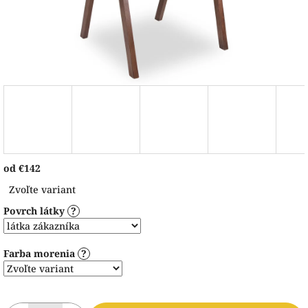
od
€142
Jednotková
Zvoľte variant
cena:
Povrch látky
?
Farba morenia
?