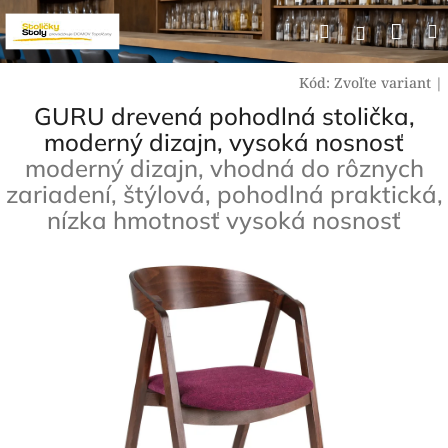
Prejsť
Nák
Hľadať
na
Prihlásen
obsah
koší
Kód:
Zvoľte variant
|
GURU drevená pohodlná stolička,
moderný dizajn, vysoká nosnosť
moderný dizajn, vhodná do rôznych
zariadení, štýlová, pohodlná praktická,
nízka hmotnosť vysoká nosnosť