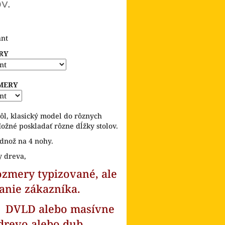
v.
ant
RY
MERY
tôl, klasický model do rôznych
Možné poskladať rôzne dĺžky stolov.
dnož na 4 nohy.
y dreva,
zmery typizované, ale
lanie zákazníka.
l DVLD alebo masívne
drevo alebo dub