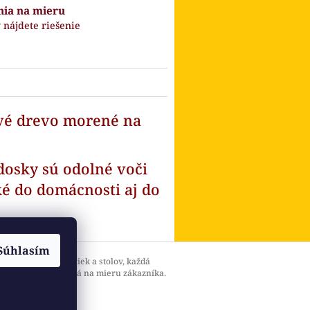
nia na mieru
 nájdete riešenie
vé drevo morené na
osky sú odolné voči
ké do domácnosti aj do
Súhlasím
ková výroba stoličiek a stolov, každá
a je jedinečná , šitá na mieru zákazníka.