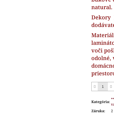
natural.
Dekory 
dodávat
Materiá
laminát
voči poš
odolné, 
domácno
priestor
*
Kategória
:
v
Záruka
:
2