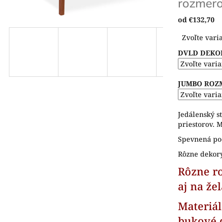
rozmero
od
€132,70
Jednotková
Zvoľte vari
cena:
DVLD DEKO
JUMBO ROZ
Jedálenský s
priestorov. 
Spevnená po
Rôzne dekor
Rôzne ro
aj na že
Materiá
bukové 