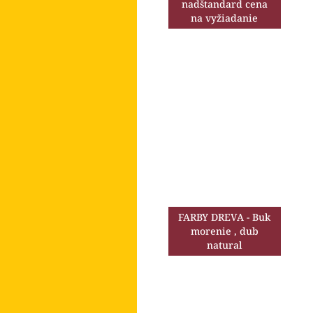
nadštandard cena
na vyžiadanie
FARBY DREVA - Buk
morenie , dub
natural