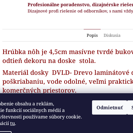
Profesionálne poradenstvo, dizajnérske rieše
Dizajnové profi riešenie od odborníkov, s nami vždy
Popis
Diskusia
Hrúbka nôh je 4,5cm masívne tvrdé buko
odtieň dekoru na doske stola.
Materiál dosky DVLD- Drevo laminátové d
poškriabaniu, vode odolné, veľmi praktic
komerčných priestorov.
obenie obsahu a reklám,
Odmietnuť
e funkcií sociálnych médií a
ydomov.sk
Otváracie hodiny sú : Pondelok až Piatok : od 8:30
Sme zákaz
vštevnosti používame súbory cookie.
robou :
do 16:30hod. Obedňajšia prestávka je od 12:00 do
objednávk
12:30 hod.
mácií
tu
.
https://maps.app.goo.gl/r51e2XrjQ9zLSsqc6