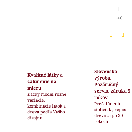
TLAČ
Twitter
Face
Slovenská
Kvalitné látky a
výroba,
čalúnenie na
Pozáručný
mieru
servis, záruka 5
Každý model rôzne
rokov
variácie,
Prečalúnenie
kombinácie látok a
stoličiek , repas
dreva podľa Vášho
dreva aj po 20
dizajnu
rokoch