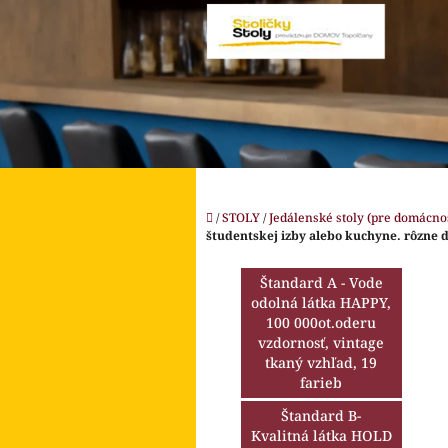
Prejsť
na
obsah
Domov
/
STOLY
/
Jedálenské stoly (pre domácnos
študentskej izby alebo kuchyne. rôzne d
B
o
Štandard A - Vode
č
odolná látka HAPPY,
n
100 000ot.oderu
ý
vzdornosť, vintage
p
tkaný vzhľad, 19
farieb
a
n
Štandard B-
e
Kvalitná látka HOLD