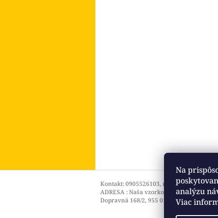
Na prispôs
Z
poskytovani
á
Kontakt: 0905526103, mail: info@stolick
analýzu ná
ADRESA : Naša vzorková predajňa aj s vý
p
Dopravná 168/2, 955 01 Topoľčany
Viac infor
ä
t