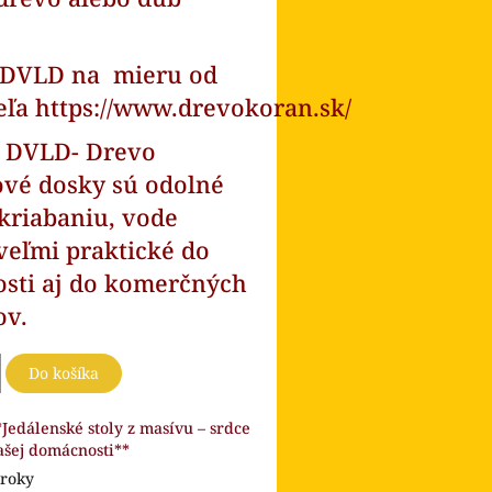
DVLD na mieru od
eľa
https://www.drevokoran.sk/
l DVLD- Drevo
ové dosky sú odolné
kriabaniu, vode
veľmi praktické do
sti aj do komerčných
ov.
Do košíka
*Jedálenské stoly z masívu – srdce
ašej domácnosti**
 roky