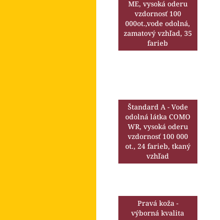
l
ME, vysoká oderu
vzdornosť 100
000ot.,vode odolná,
zamatový vzhľad, 35
farieb
Štandard A - Vode
odolná látka COMO
WR, vysoká oderu
vzdornosť 100 000
ot., 24 farieb, tkaný
vzhľad
Pravá koža -
výborná kvalita