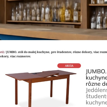
ti)
/
JUMBO. stôl do malej kuchyne, pre študentov, rôzne dekory, viac roz
ekory, viac rozmerov.
AKCIA
JUMBO. 
kuchyne
rôzne d
Jedálen
študent
kuchyne