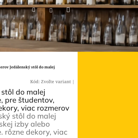
Nákupný
Hľadať
Prihlásenie
košík
merov
Jedálenský stôl do malej
Kód:
Zvoľte variant
|
stôl do malej
, pre študentov,
ekory, viac rozmerov
ský stôl do malej
skej izby alebo
. rôzne dekory, viac