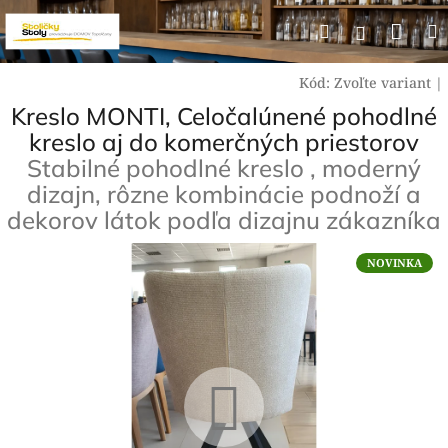
Prejsť
Nák
Hľadať
na
Prihlásen
obsah
koší
Kód:
Zvoľte variant
|
Kreslo MONTI, Celočalúnené pohodlné
kreslo aj do komerčných priestorov
Stabilné pohodlné kreslo , moderný
dizajn, rôzne kombinácie podnoží a
dekorov látok podľa dizajnu zákazníka
NOVINKA